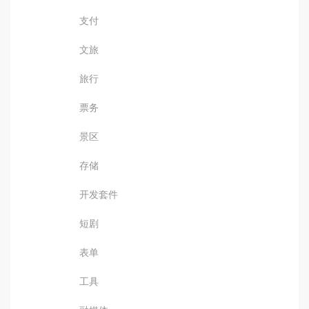
支付
文旅
旅行
票务
景区
存储
开发套件
短剧
表单
工具