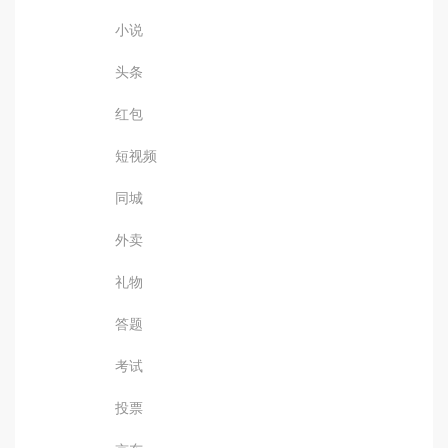
小说
头条
红包
短视频
同城
外卖
礼物
答题
考试
投票