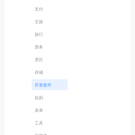
支付
文旅
旅行
票务
景区
存储
开发套件
短剧
表单
工具