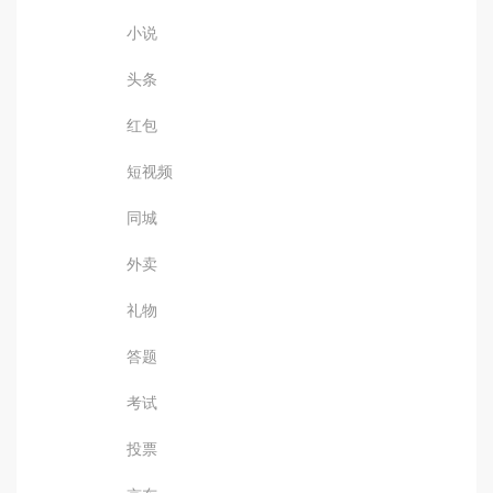
小说
头条
红包
短视频
同城
外卖
礼物
答题
考试
投票