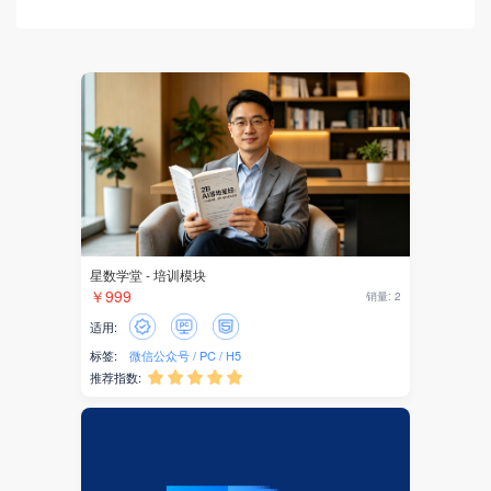
客服系统
紫薯AI
AI应用
AI驱动
AI开发
硬件
星数学堂 - 培训模块
巡检任务
￥999
销量: 2
适用:
设备
标签:
微信公众号
PC
H5
推荐指数:





物联
DeepSeek
AI