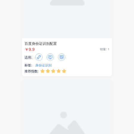
官网
招商
园区
优惠券
百度身份证识别配置
￥9.9
销量: 1
消费券
适用:
标签:
身份证识别
O2O
推荐指数:





私域流量
权益
预订
酒店
证件照