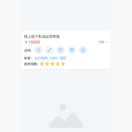
京东
变现
小红书
线上线下私域运营商城
抖音
￥15000
销量: 1
引流
适用:
标签:
社区电商
O2O
园区
营销
推荐指数:





抽奖
活动
知识
视频
教育