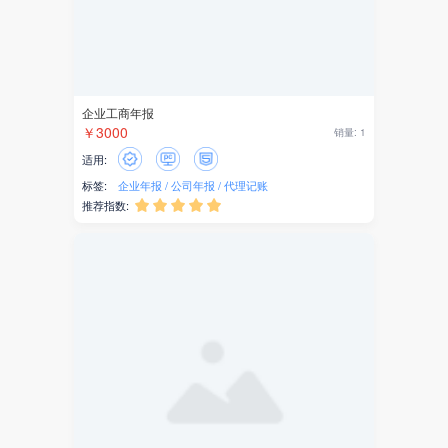
吸粉营销
积分兑换
零售
企业工商年报
￥3000
销量: 1
直播
适用:
文章
标签:
企业年报
公司年报
代理记账
推荐指数:





拼团
商城