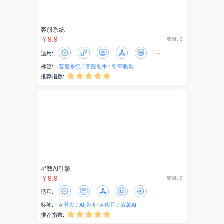
主播带货
社交
客服系统
￥9.9
销量: 0
商协会
适用:
标签:
客服系统
客服助手
引擎驱动
签到
推荐指数:





预约
访客
投稿
小记者
星数AI引擎
微信公众号
￥9.9
销量: 0
适用:
管理配置
标签:
AI开发
AI驱动
AI应用
紫薯AI
推荐指数:





小程序