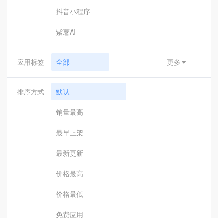
抖音小程序
紫薯AI
应用标签
全部
更多

小程序支付
排序方式
默认
汇付
销量最高
钉钉接口
最早上架
钉钉应用
最新更新
钉钉辅助工具
价格最高
引擎驱动
价格最低
客服助手
免费应用