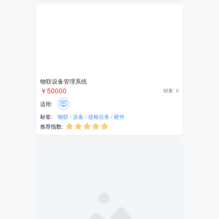
支付
文旅
旅行
票务
物联设备管理系统
￥50000
销量: 0
景区
适用:
存储
标签:
物联
设备
巡检任务
硬件
推荐指数:





开发套件
短剧
表单
工具