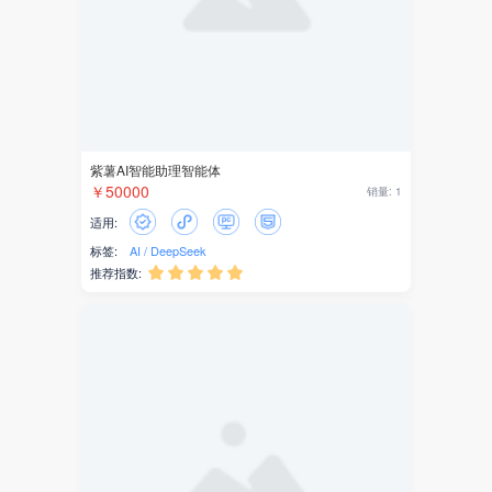
融媒体
传播大脑
接口
自适应
紫薯AI智能助理智能体
企业官网
￥50000
销量: 1
适用:
数字园区
标签:
AI
DeepSeek
推荐指数:





工位
福利金
乡村振兴
分销商
创客