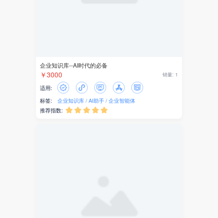
小说
头条
红包
企业知识库--AI时代的必备
￥3000
短视频
销量: 1
适用:
同城
标签:
企业知识库
AI助手
企业智能体
推荐指数:





外卖
礼物
答题
考试
投票