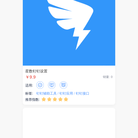
产业服务
网银支付
银联支付
银联商务
收钱吧
AI图片
星数钉钉设置
￥9.9
销量: 0
邮局
适用:
声音
标签:
钉钉辅助工具
钉钉应用
钉钉接口
推荐指数:





智能邮筒
粉丝转化
积分商城