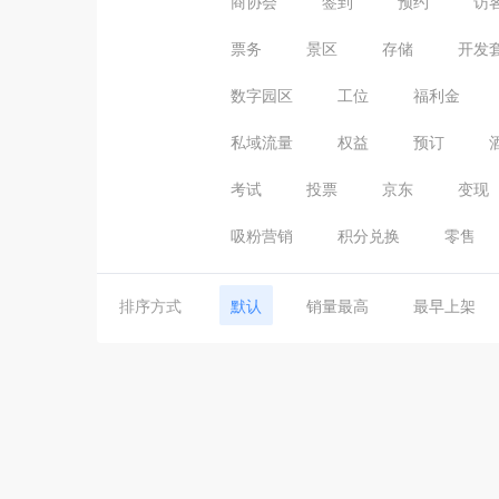
商协会
签到
预约
访
票务
景区
存储
开发
数字园区
工位
福利金
私域流量
权益
预订
考试
投票
京东
变现
吸粉营销
积分兑换
零售
排序方式
默认
销量最高
最早上架