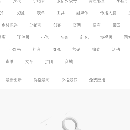
客
投稿
小记者
微信公众号
管理配置
小程序
套件
短剧
表单
工具
融媒体
传播大脑
乡村振兴
分销商
创客
官网
招商
园区
酒店
证件照
小说
头条
红包
短视频
同
小红书
抖音
引流
营销
抽奖
活动
直播
文章
拼团
商城
最新更新
价格最高
价格最低
免费应用