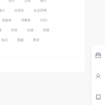
支付
文旅
旅行
接口
自适应
企业官网
优惠券
消费券
O2O
城
外卖
礼物
答题
知识
视频
教育


