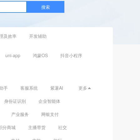
搜索
理及效率
开发辅助
uni-app
鸿蒙OS
抖音小程序
助手
客服系统
紫薯AI
更多

身份证识别
企业智能体
产业服务
网银支付
积分商城
主播带货
社交