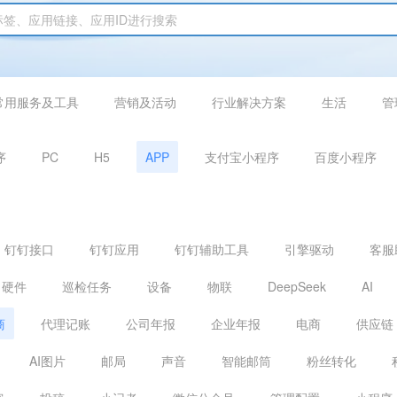
常用服务及工具
营销及活动
行业解决方案
生活
管
序
PC
H5
APP
支付宝小程序
百度小程序
钉钉接口
钉钉应用
钉钉辅助工具
引擎驱动
客服
硬件
巡检任务
设备
物联
DeepSeek
AI
商
代理记账
公司年报
企业年报
电商
供应链
AI图片
邮局
声音
智能邮筒
粉丝转化