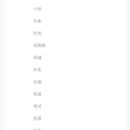
小说
头条
红包
短视频
同城
外卖
礼物
答题
考试
投票