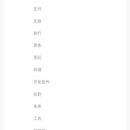
支付
文旅
旅行
票务
景区
存储
开发套件
短剧
表单
工具