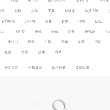
客
投稿
小记者
微信公众号
管理配置
小程序
套件
短剧
表单
工具
融媒体
传播大脑
乡村振兴
分销商
创客
官网
招商
园区
酒店
证件照
小说
头条
红包
短视频
同
小红书
抖音
引流
营销
抽奖
活动
直播
文章
拼团
商城
最新更新
价格最高
价格最低
免费应用