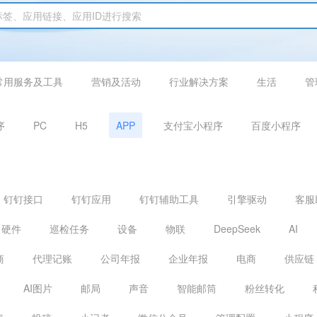
常用服务及工具
营销及活动
行业解决方案
生活
管
序
PC
H5
APP
支付宝小程序
百度小程序
钉钉接口
钉钉应用
钉钉辅助工具
引擎驱动
客服
硬件
巡检任务
设备
物联
DeepSeek
AI
商
代理记账
公司年报
企业年报
电商
供应链
AI图片
邮局
声音
智能邮筒
粉丝转化