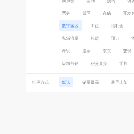
商协会
签到
预约
访
票务
景区
存储
开发
数字园区
工位
福利金
私域流量
权益
预订
考试
投票
京东
变现
吸粉营销
积分兑换
零售
排序方式
默认
销量最高
最早上架