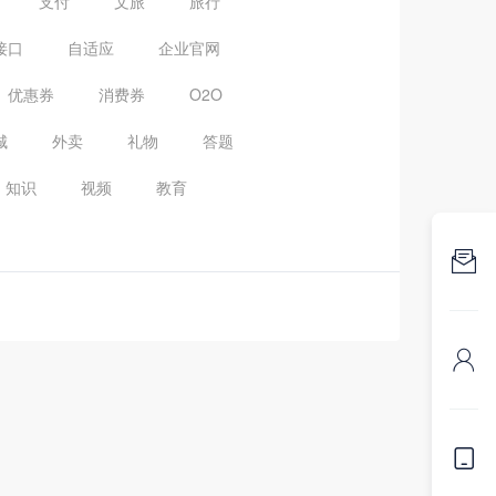
支付
文旅
旅行
接口
自适应
企业官网
优惠券
消费券
O2O
城
外卖
礼物
答题
知识
视频
教育


