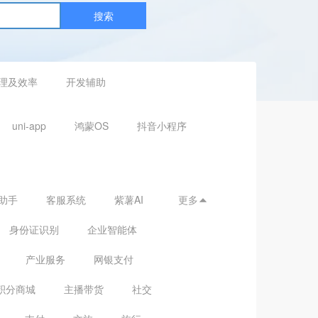
搜索
理及效率
开发辅助
uni-app
鸿蒙OS
抖音小程序
助手
客服系统
紫薯AI
更多

身份证识别
企业智能体
产业服务
网银支付
积分商城
主播带货
社交