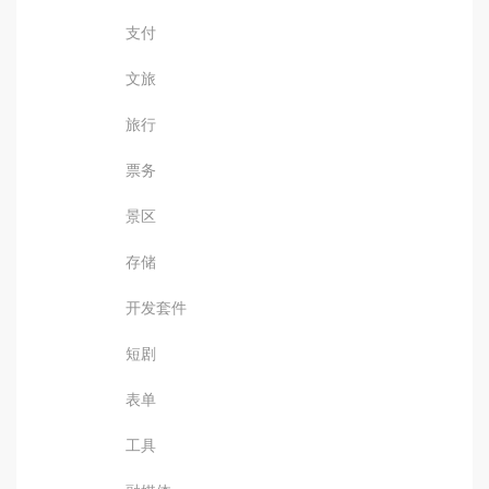
支付
文旅
旅行
票务
景区
存储
开发套件
短剧
表单
工具