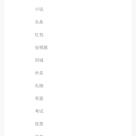
小说
头条
红包
短视频
同城
外卖
礼物
答题
考试
投票