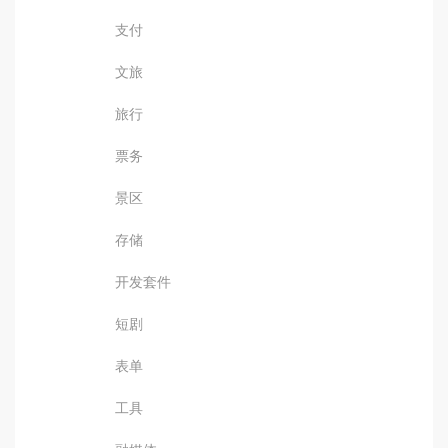
支付
文旅
旅行
票务
景区
存储
开发套件
短剧
表单
工具