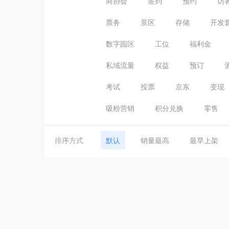
商协会
签到
预约
访
票务
景区
存储
开发
数字园区
工位
福利金
私域流量
权益
预订
考试
投票
京东
变现
吸粉营销
积分兑换
零售
排序方式
默认
销量最高
最早上架