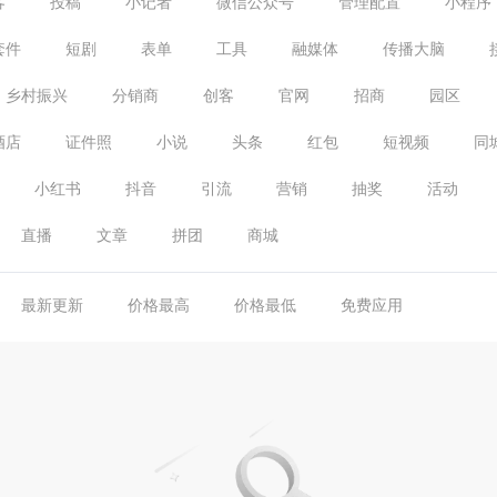
客
投稿
小记者
微信公众号
管理配置
小程序
套件
短剧
表单
工具
融媒体
传播大脑
乡村振兴
分销商
创客
官网
招商
园区
酒店
证件照
小说
头条
红包
短视频
同
小红书
抖音
引流
营销
抽奖
活动
直播
文章
拼团
商城
最新更新
价格最高
价格最低
免费应用