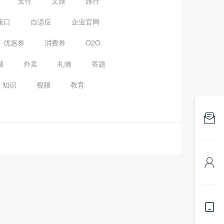
支付
文旅
旅行
接口
自适应
企业官网
优惠券
消费券
O2O
城
外卖
礼物
答题
知识
视频
教育


