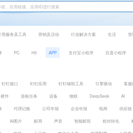
常用服务及工具
营销及活动
行业解决方案
生活
管
序
PC
H5
APP
支付宝小程序
百度小程序
钉钉接口
钉钉应用
钉钉辅助工具
引擎驱动
客服
硬件
巡检任务
设备
物联
DeepSeek
AI
商
代理记账
公司年报
企业年报
电商
供应链
AI图片
邮局
声音
智能邮筒
粉丝转化