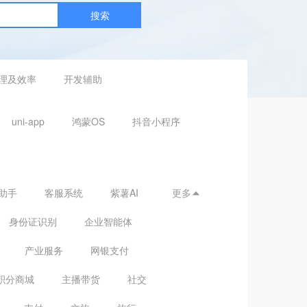
搜索
理及效率
开发辅助
uni-app
鸿蒙OS
抖音小程序
助手
客服系统
紫薯AI
更多

身份证识别
企业智能体
产业服务
网银支付
积分商城
主播带货
社交