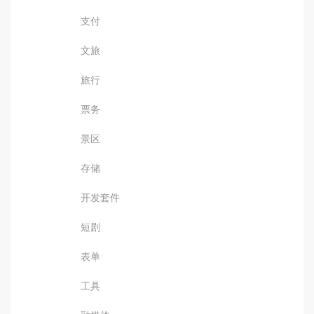
支付
文旅
旅行
票务
景区
存储
开发套件
短剧
表单
工具