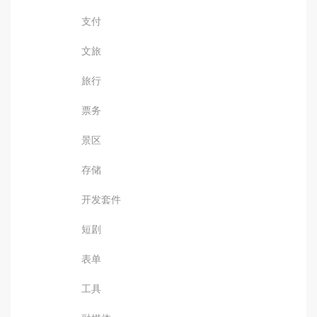
支付
文旅
旅行
票务
景区
存储
开发套件
短剧
表单
工具