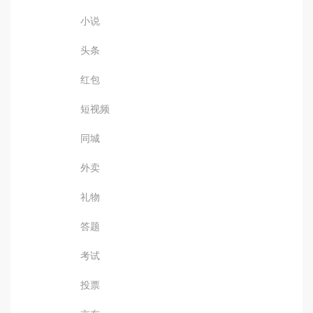
小说
头条
红包
短视频
同城
外卖
礼物
答题
考试
投票