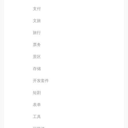
支付
文旅
旅行
票务
景区
存储
开发套件
短剧
表单
工具