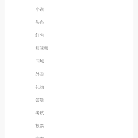
小说
头条
红包
短视频
同城
外卖
礼物
答题
考试
投票