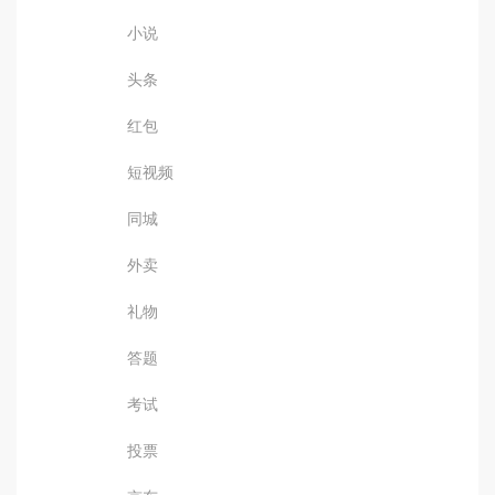
小说
头条
红包
短视频
同城
外卖
礼物
答题
考试
投票