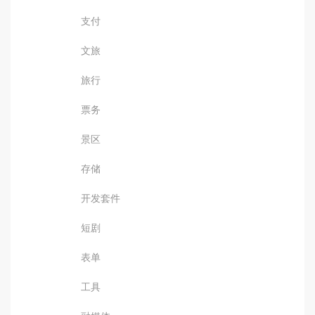
支付
文旅
旅行
票务
景区
存储
开发套件
短剧
表单
工具