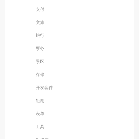
支付
文旅
旅行
票务
景区
存储
开发套件
短剧
表单
工具