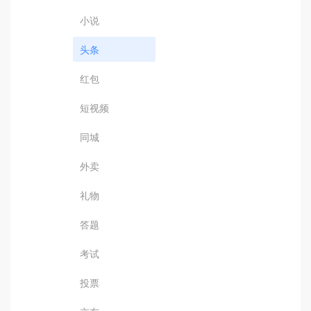
小说
头条
红包
短视频
同城
外卖
礼物
答题
考试
投票