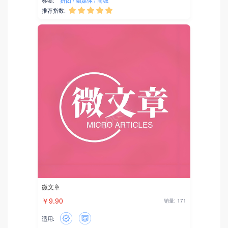
标签:
拼团
融媒体
商城
推荐指数:





微文章
￥9.90
销量: 171
适用: