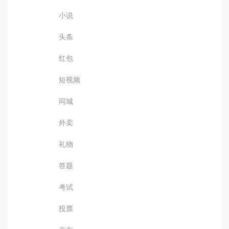
小说
头条
红包
短视频
同城
外卖
礼物
答题
考试
投票