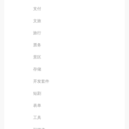
支付
文旅
旅行
票务
景区
存储
开发套件
短剧
表单
工具