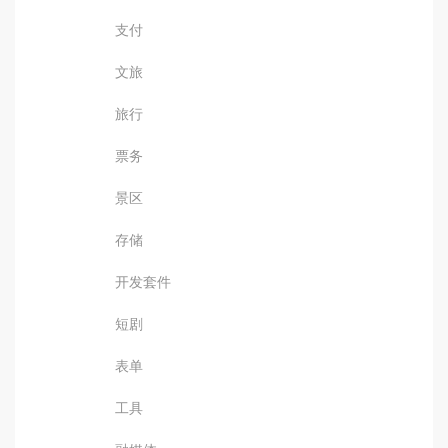
支付
文旅
旅行
票务
景区
存储
开发套件
短剧
表单
工具