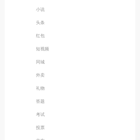
小说
头条
红包
短视频
同城
外卖
礼物
答题
考试
投票