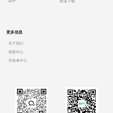
APP
框架下载
更多信息
关于我们
创客中心
开发者中心