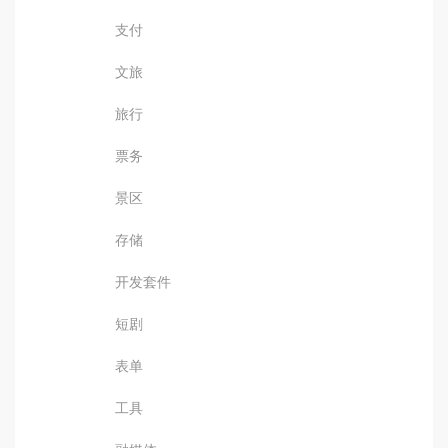
支付
文旅
旅行
票务
景区
存储
开发套件
短剧
表单
工具