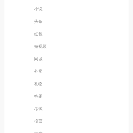
小说
头条
红包
短视频
同城
外卖
礼物
答题
考试
投票