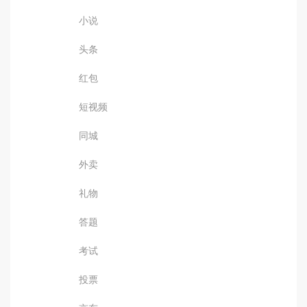
小说
头条
红包
短视频
同城
外卖
礼物
答题
考试
投票