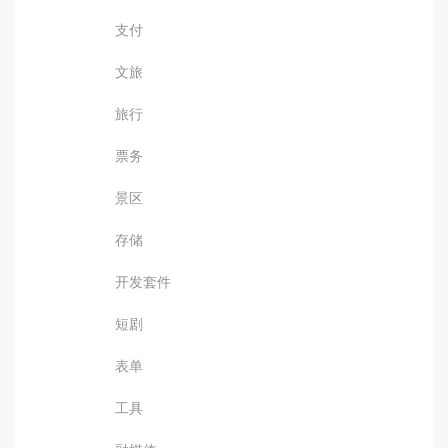
支付
文旅
旅行
票务
景区
存储
开发套件
短剧
表单
工具