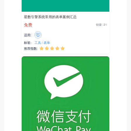
星数引擎系统常用的表单案例汇总
免费
销量: 21
适用:
标签:
工具
表单
推荐指数:




