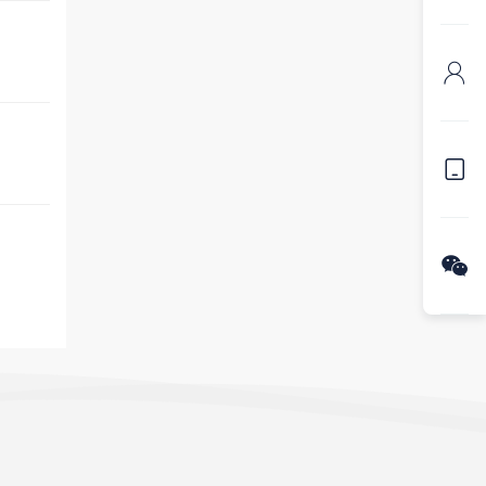


