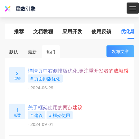
星数引擎
星
数
引
推荐
文档教程
应用开发
使用反馈
优化建
擎
发布文章
默认
最新
热门
详情页中右侧排版优化,更注重开发者的成就感
2
点赞
# 页面排版优化
2024-06-29
关于框架使用的两点建议
1
点赞
# 建议
# 框架使用
2024-09-01