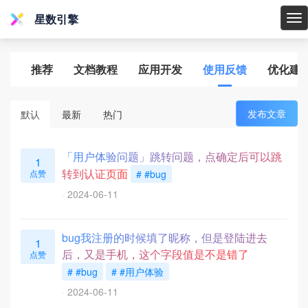
星数引擎
星
数
引
推荐
文档教程
应用开发
使用反馈
优化建
擎
发布文章
默认
最新
热门
「用户体验问题」跳转问题，点确定后可以跳
1
转到认证页面
点赞
# #bug
2024-06-11
bug我注册的时候填了昵称，但是登陆进去
1
后，又是手机，这个字段值是不是错了
点赞
# #bug
# #用户体验
2024-06-11