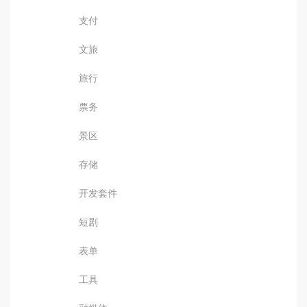
支付
文旅
旅行
票务
景区
存储
开发套件
短剧
表单
工具