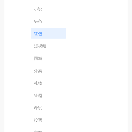
小说
头条
红包
短视频
同城
外卖
礼物
答题
考试
投票