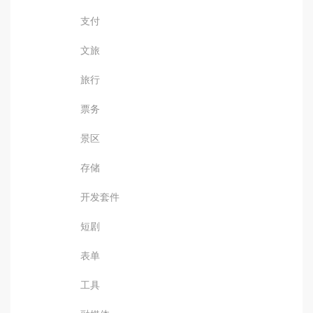
支付
文旅
旅行
票务
景区
存储
开发套件
短剧
表单
工具