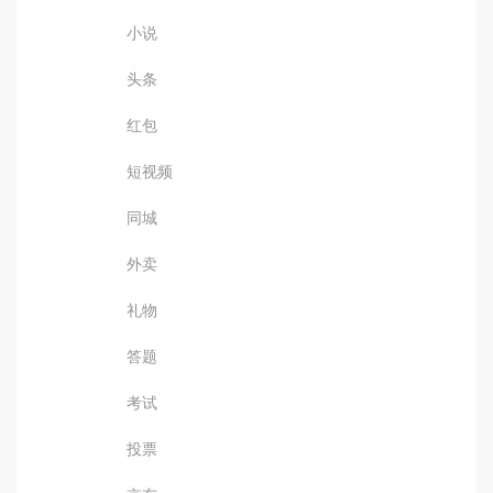
小说
头条
红包
短视频
同城
外卖
礼物
答题
考试
投票