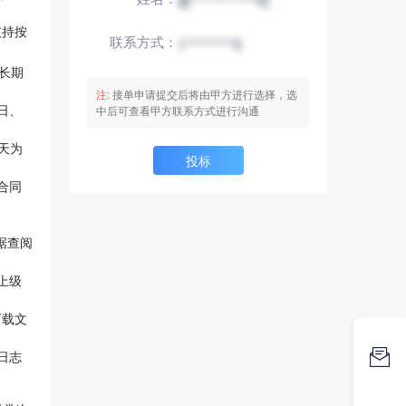
星************司
支持按
联系方式：
1*********5
 长期
注:
接单申请提交后将由甲方进行选择，选
日、
中后可查看甲方联系方式进行沟通
 天为
投标
合同
据查阅
上级
下载文

日志