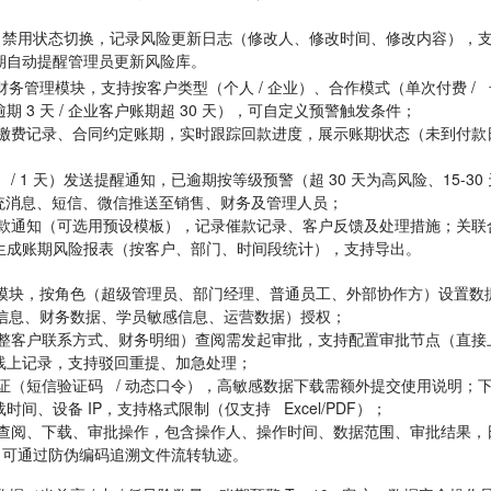
/ 禁用状态切换，记录风险更新日志（修改人、修改时间、修改内容），
期自动提醒管理员更新风险库。
务管理模块，支持按客户类型（个人 / 企业）、合作模式（单次付费 /
3 天 / 企业客户账期超 30 天），可自定义预警触发条件；
缴费记录、合同约定账期，实时跟踪回款进度，展示账期状态（未到付款
 / 1 天）发送提醒通知，已逾期按等级预警（超 30 天为高风险、15-30
系统消息、短信、微信推送至销售、财务及管理人员；
款通知（可选用预设模板），记录催款记录、客户反馈及处理措施；关联
生成账期风险报表（按客户、部门、时间段统计），支持导出。
模块，按角色（超级管理员、部门经理、普通员工、外部协作方）设置数
础信息、财务数据、学员敏感信息、运营数据）授权；
整客户联系方式、财务明细）查阅需发起审批，支持配置审批节点（直接
线上记录，支持驳回重提、加急处理；
证（短信验证码 / 动态口令），高敏感数据下载需额外提交使用说明；
、设备 IP，支持格式限制（仅支持 Excel/PDF）；
查阅、下载、审批操作，包含操作人、操作时间、数据范围、审批结果，
，可通过防伪编码追溯文件流转轨迹。