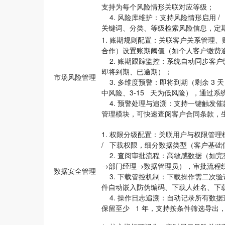
支持为每个风险情形关联对应等级；
4. 风险库维护
：支持风险情形启用 
关键词、分类、等级检索风险信息，定
1. 账期规则配置
：关联客户关系管理、财
合作）设置账期阈值（如个人客户缴费逾期 
2. 账期跟踪监控
：系统自动同步客户
即将到期、已逾期）；
市场风险管理
3. 多维度预警
：即将到期（剩余 3 天
中风险、3-15 天为低风险），通过
4. 预警处理与追溯
：支持一键触发催
管理模块，可快速查阅客户合同条款，
1. 权限分级配置
：关联用户与权限管理
/ 下载权限，细分数据类型（客户基
2. 查阅审批流程
：高敏感数据（如完
→部门经理→数据管理员），审批流程
数据安全管理
3. 下载管控机制
：下载操作需二次验
件自动嵌入防伪编码、下载人姓名、下载时间
4. 操作日志追溯
：自动记录所有数据
保留至少 1 年，支持按条件筛选导出