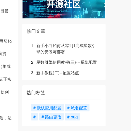
项目管
热门文章
据自动化
1
新手小白如何从零到1完成星数引
擎的安装与部署
著提
2
星数引擎使用教程(三)---系统配置
（集成
3
新手教程(二)--配置站点
真正实
热门标签
为信创
# 默认应用配置
# 域名配置
#
# 路由更改
# bug
盾，适