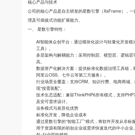
核心产品与技术
公司的核心产品是自主研发的星数引擎（XsFrame），一款基
理及可插拔式功能扩展能力。
一、 星数引擎特性：
AI智能体众创平台：通过模块化设计与轻量化开发模
工具）。
多层架构与解耦能力：采用控制层、模型层、逻辑层
高。
数据资产化解决方案：提供标准化数据治理工具链，
阿里云OSS、七牛云等第三方服务）。
行业场景全覆盖：支持CRM、知识付费、电商商城、
现“按需装配”。
技术生态适配：兼容ThinkPHP6所有模式，支持PH
及安可需求设计。
业务模式与差异化优势
标准化开发，降低企业成本
通过星数引擎的“智能工厂”模式，将软件开发从非标
用于资源有限的初创企业或需求快速迭代的中小企业
AI+行业双轨赋能