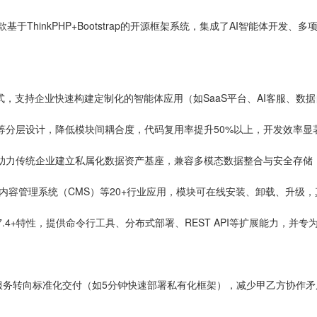
于ThinkPHP+Bootstrap的开源框架系统，集成了AI智能体开发、多
式，支持企业快速构建定制化的智能体应用（如SaaS平台、AI客服、数
等分层设计，降低模块间耦合度，代码复用率提升50%以上，开发效率显
助力传统企业建立私属化数据资产基座，兼容多模态数据整合与安全存储
内容管理系统（CMS）等20+行业应用，模块可在线安装、卸载、升级，
P7.4+特性，提供命令行工具、分布式部署、REST API等扩展能力，并专
服务转向标准化交付（如5分钟快速部署私有化框架），减少甲乙方协作矛
。