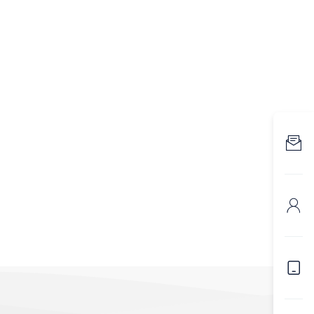


