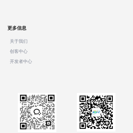
更多信息
关于我们
创客中心
开发者中心