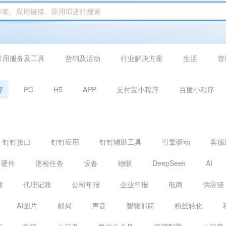
常用服务及工具
营销及活动
行业解决方案
生活
管
序
PC
H5
APP
支付宝小程序
百度小程序
钉钉接口
钉钉应用
钉钉辅助工具
引擎驱动
客服
硬件
巡检任务
设备
物联
DeepSeek
AI
商
代理记账
公司年报
企业年报
电商
供应链
AI图片
邮局
声音
智能邮筒
粉丝转化