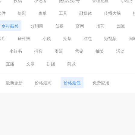
客
投稿
小记者
微信公众号
管理配置
小程序
套件
短剧
表单
工具
融媒体
传播大脑
乡村振兴
分销商
创客
官网
招商
园区
酒店
证件照
小说
头条
红包
短视频
同
小红书
抖音
引流
营销
抽奖
活动
直播
文章
拼团
商城
最新更新
价格最高
价格最低
免费应用