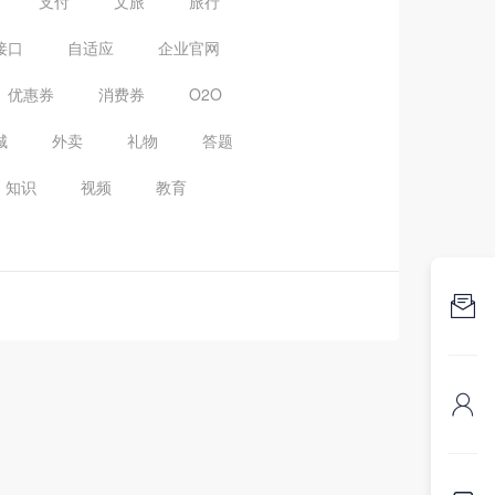
支付
文旅
旅行
接口
自适应
企业官网
优惠券
消费券
O2O
城
外卖
礼物
答题
知识
视频
教育

