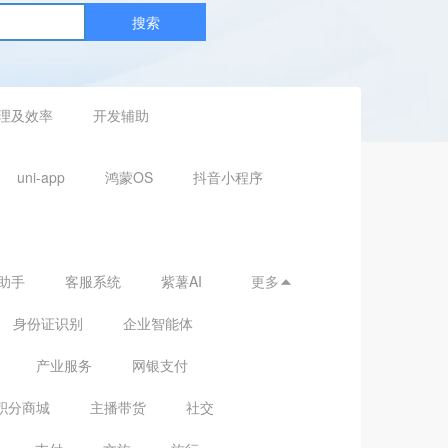
搜索
理及效率
开发辅助
uni-app
鸿蒙OS
抖音小程序
助手
客服系统
紫薯AI
更多

身份证识别
企业智能体
产业服务
网银支付
积分商城
主播带货
社交