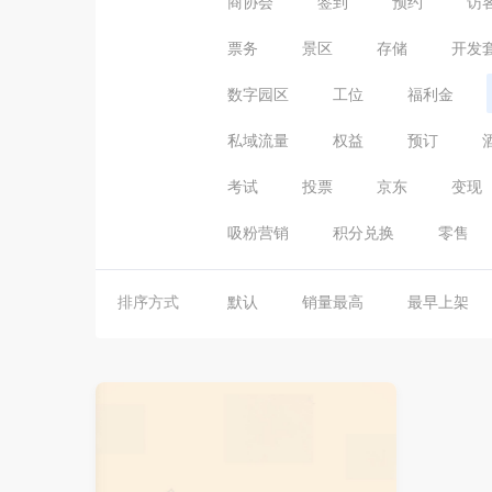
商协会
签到
预约
访
票务
景区
存储
开发
数字园区
工位
福利金
私域流量
权益
预订
考试
投票
京东
变现
吸粉营销
积分兑换
零售
排序方式
默认
销量最高
最早上架