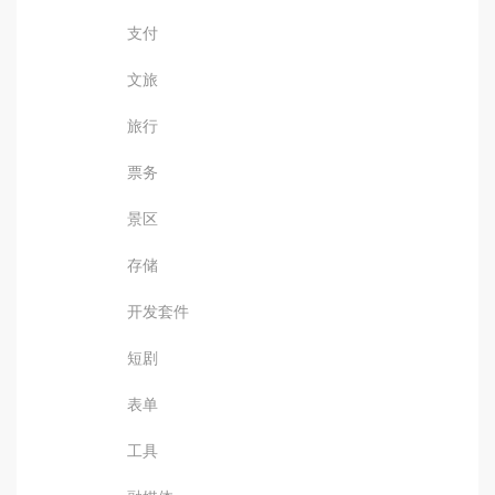
支付
文旅
旅行
票务
景区
存储
开发套件
短剧
表单
工具