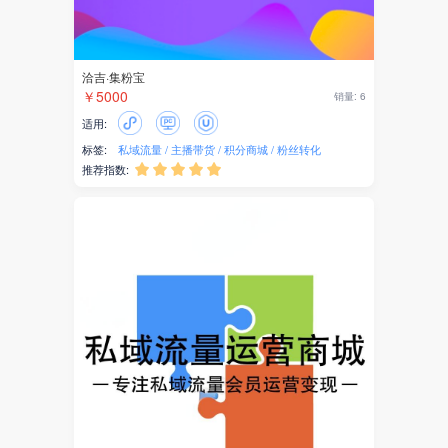
洽吉·集粉宝
￥5000
销量: 6
适用:
标签:
私域流量
主播带货
积分商城
粉丝转化
推荐指数:




