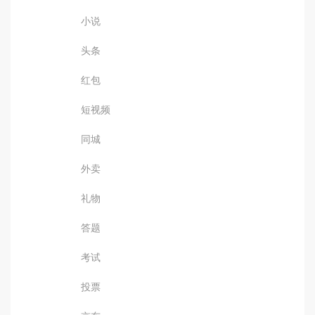
小说
头条
红包
短视频
同城
外卖
礼物
答题
考试
投票