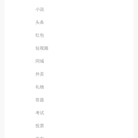
小说
头条
红包
短视频
同城
外卖
礼物
答题
考试
投票