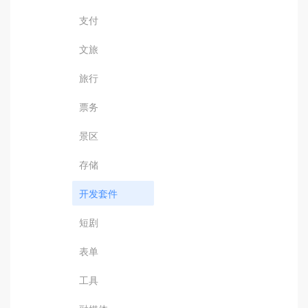
支付
文旅
旅行
票务
景区
存储
开发套件
短剧
表单
工具