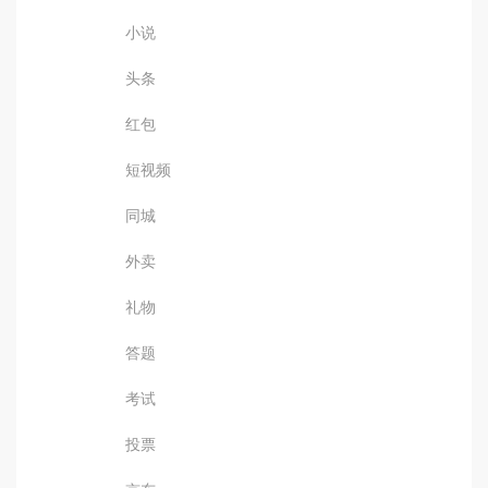
小说
头条
红包
短视频
同城
外卖
礼物
答题
考试
投票