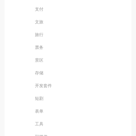
支付
文旅
旅行
票务
景区
存储
开发套件
短剧
表单
工具