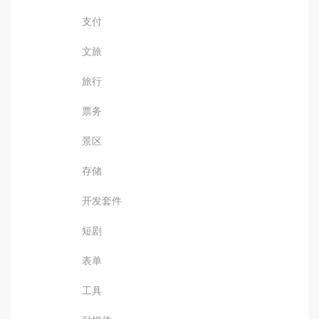
支付
文旅
旅行
票务
景区
存储
开发套件
短剧
表单
工具