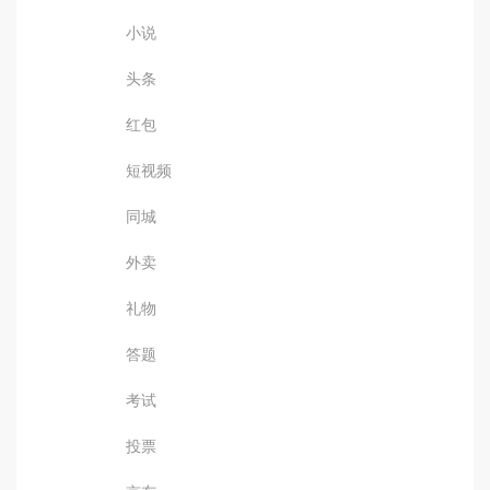
小说
头条
红包
短视频
同城
外卖
礼物
答题
考试
投票