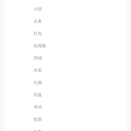
小说
头条
红包
短视频
同城
外卖
礼物
答题
考试
投票