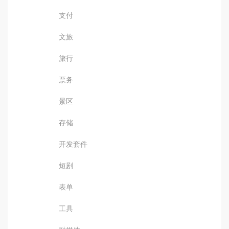
支付
文旅
旅行
票务
景区
存储
开发套件
短剧
表单
工具