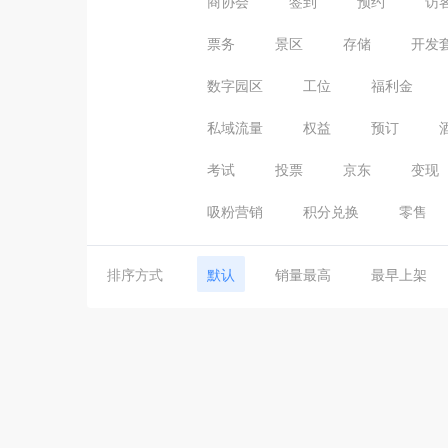
商协会
签到
预约
访
票务
景区
存储
开发
数字园区
工位
福利金
私域流量
权益
预订
考试
投票
京东
变现
吸粉营销
积分兑换
零售
排序方式
默认
销量最高
最早上架