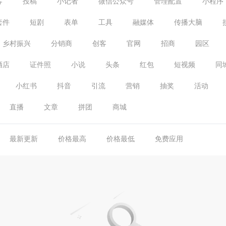
客
投稿
小记者
微信公众号
管理配置
小程序
套件
短剧
表单
工具
融媒体
传播大脑
乡村振兴
分销商
创客
官网
招商
园区
酒店
证件照
小说
头条
红包
短视频
同
小红书
抖音
引流
营销
抽奖
活动
直播
文章
拼团
商城
最新更新
价格最高
价格最低
免费应用