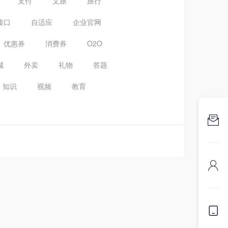
支付
文旅
旅行
接口
自适应
企业官网
优惠券
消费券
O2O
城
外卖
礼物
答题
知识
视频
教育


