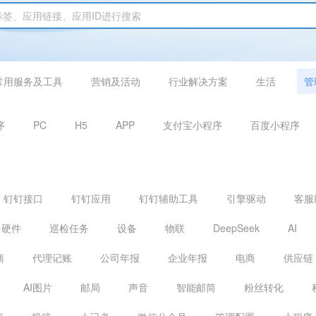
常用服务及工具
营销及活动
行业解决方案
生活
管
序
PC
H5
APP
支付宝小程序
百度小程序
钉钉接口
钉钉应用
钉钉辅助工具
引擎驱动
客服
硬件
巡检任务
设备
物联
DeepSeek
AI
商
代理记账
公司年报
企业年报
电商
供应链
AI图片
邮局
声音
智能邮筒
粉丝转化