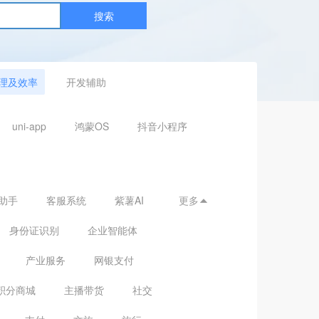
搜索
理及效率
开发辅助
uni-app
鸿蒙OS
抖音小程序
助手
客服系统
紫薯AI
更多

身份证识别
企业智能体
产业服务
网银支付
积分商城
主播带货
社交