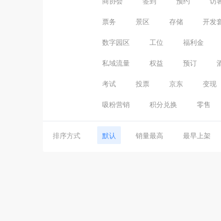
商协会
签到
预约
访
票务
景区
存储
开发
数字园区
工位
福利金
私域流量
权益
预订
考试
投票
京东
变现
吸粉营销
积分兑换
零售
排序方式
默认
销量最高
最早上架