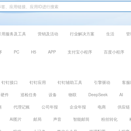
常用服务及工具
营销及活动
行业解决方案
生活
管
序
PC
H5
APP
支付宝小程序
百度小程序
钉钉接口
钉钉应用
钉钉辅助工具
引擎驱动
客服
硬件
巡检任务
设备
物联
DeepSeek
AI
商
代理记账
公司年报
企业年报
电商
供应链
AI图片
邮局
声音
智能邮筒
粉丝转化