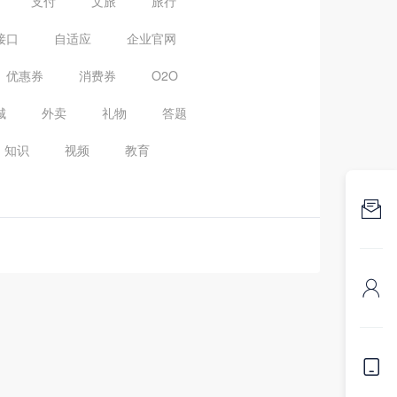
支付
文旅
旅行
接口
自适应
企业官网
优惠券
消费券
O2O
城
外卖
礼物
答题
知识
视频
教育


