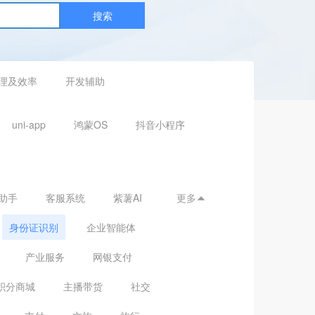
搜索
理及效率
开发辅助
uni-app
鸿蒙OS
抖音小程序
助手
客服系统
紫薯AI
更多

身份证识别
企业智能体
产业服务
网银支付
积分商城
主播带货
社交