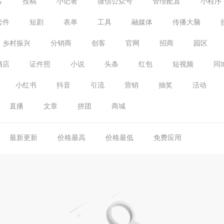
客
投稿
小记者
微信公众号
管理配置
小程序
套件
短剧
表单
工具
融媒体
传播大脑
乡村振兴
分销商
创客
官网
招商
园区
酒店
证件照
小说
头条
红包
短视频
同
小红书
抖音
引流
营销
抽奖
活动
直播
文章
拼团
商城
最新更新
价格最高
价格最低
免费应用