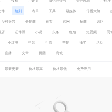
客
投稿
小记者
微信公众号
管理配置
小程序
套件
短剧
表单
工具
融媒体
传播大脑
乡村振兴
分销商
创客
官网
招商
园区
酒店
证件照
小说
头条
红包
短视频
同
小红书
抖音
引流
营销
抽奖
活动
直播
文章
拼团
商城
最新更新
价格最高
价格最低
免费应用