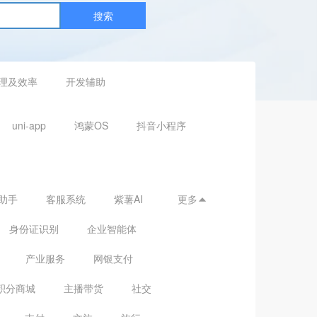
搜索
理及效率
开发辅助
uni-app
鸿蒙OS
抖音小程序
助手
客服系统
紫薯AI
更多

身份证识别
企业智能体
产业服务
网银支付
积分商城
主播带货
社交