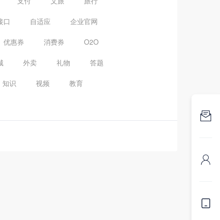
支付
文旅
旅行
接口
自适应
企业官网
优惠券
消费券
O2O
城
外卖
礼物
答题
知识
视频
教育


