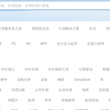
常用服务及工具
营销及活动
行业解决方案
生活
管
序
PC
H5
APP
支付宝小程序
百度小程序
钉钉接口
钉钉应用
钉钉辅助工具
引擎驱动
客服
硬件
巡检任务
设备
物联
DeepSeek
AI
商
代理记账
公司年报
企业年报
电商
供应链
AI图片
邮局
声音
智能邮筒
粉丝转化