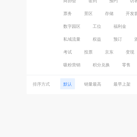
商协会
签到
预约
访
票务
景区
存储
开发
数字园区
工位
福利金
私域流量
权益
预订
考试
投票
京东
变现
吸粉营销
积分兑换
零售
排序方式
默认
销量最高
最早上架