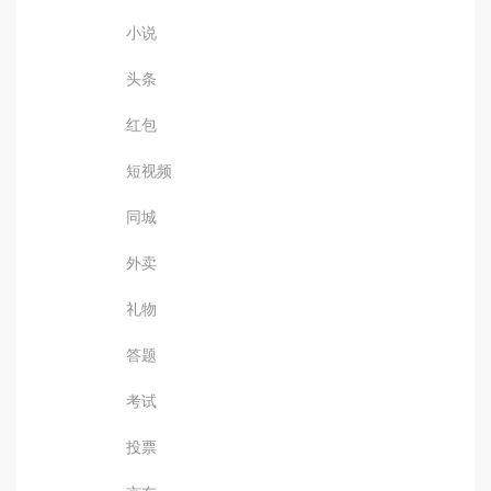
小说
头条
红包
短视频
同城
外卖
礼物
答题
考试
投票