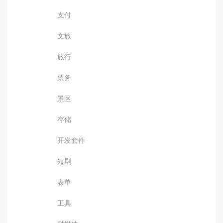
支付
文旅
旅行
票务
景区
存储
开发套件
短剧
表单
工具