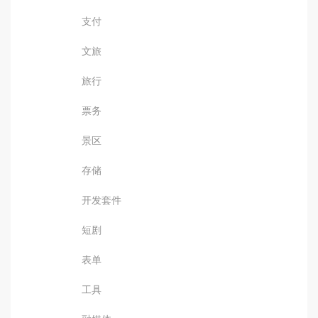
支付
文旅
旅行
票务
景区
存储
开发套件
短剧
表单
工具