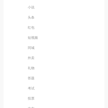
小说
头条
红包
短视频
同城
外卖
礼物
答题
考试
投票