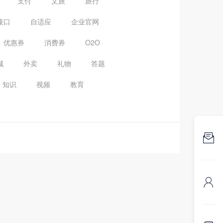
支付
文旅
旅行
接口
自适应
企业官网
优惠券
消费券
O2O
城
外卖
礼物
答题
知识
视频
教育

