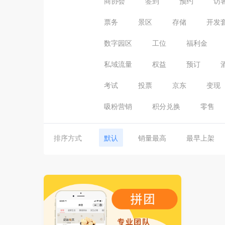
商协会
签到
预约
访
票务
景区
存储
开发
数字园区
工位
福利金
私域流量
权益
预订
考试
投票
京东
变现
吸粉营销
积分兑换
零售
排序方式
默认
销量最高
最早上架