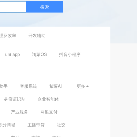
搜索
理及效率
开发辅助
uni-app
鸿蒙OS
抖音小程序
助手
客服系统
紫薯AI
更多

身份证识别
企业智能体
产业服务
网银支付
积分商城
主播带货
社交