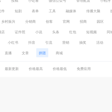
客
投稿
小记者
微信公众号
管理配置
小程序
套件
短剧
表单
工具
融媒体
传播大脑
乡村振兴
分销商
创客
官网
招商
园区
酒店
证件照
小说
头条
红包
短视频
同
小红书
抖音
引流
营销
抽奖
活动
直播
文章
拼团
商城
最新更新
价格最高
价格最低
免费应用