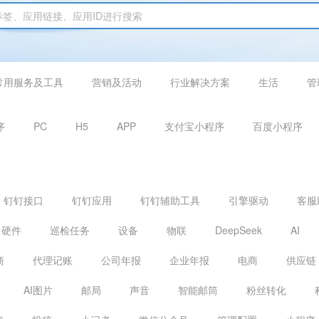
常用服务及工具
营销及活动
行业解决方案
生活
管
序
PC
H5
APP
支付宝小程序
百度小程序
钉钉接口
钉钉应用
钉钉辅助工具
引擎驱动
客服
硬件
巡检任务
设备
物联
DeepSeek
AI
商
代理记账
公司年报
企业年报
电商
供应链
AI图片
邮局
声音
智能邮筒
粉丝转化