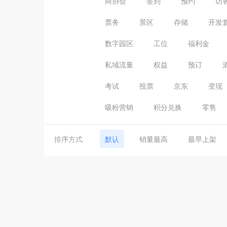
商协会
签到
预约
访
票务
景区
存储
开发
数字园区
工位
福利金
私域流量
权益
预订
考试
投票
京东
变现
吸粉营销
积分兑换
零售
排序方式
默认
销量最高
最早上架