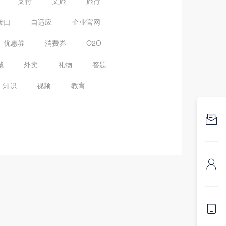
支付
文旅
旅行
接口
自适应
企业官网
优惠券
消费券
O2O
城
外卖
礼物
答题
知识
视频
教育


