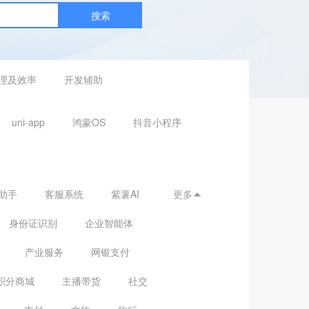
搜索
理及效率
开发辅助
uni-app
鸿蒙OS
抖音小程序
助手
客服系统
紫薯AI
更多

身份证识别
企业智能体
产业服务
网银支付
积分商城
主播带货
社交