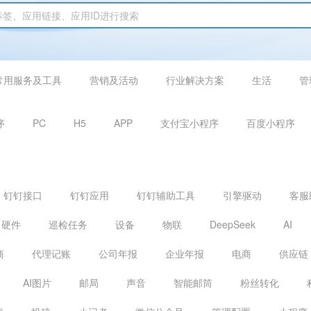
常用服务及工具
营销及活动
行业解决方案
生活
管
序
PC
H5
APP
支付宝小程序
百度小程序
钉钉接口
钉钉应用
钉钉辅助工具
引擎驱动
客服
硬件
巡检任务
设备
物联
DeepSeek
AI
商
代理记账
公司年报
企业年报
电商
供应链
AI图片
邮局
声音
智能邮筒
粉丝转化