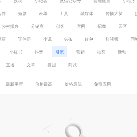
客
投稿
小记者
微信公众号
管理配置
小程序
套件
短剧
表单
工具
融媒体
传播大脑
乡村振兴
分销商
创客
官网
招商
园区
酒店
证件照
小说
头条
红包
短视频
同
小红书
抖音
引流
营销
抽奖
活动
直播
文章
拼团
商城
最新更新
价格最高
价格最低
免费应用