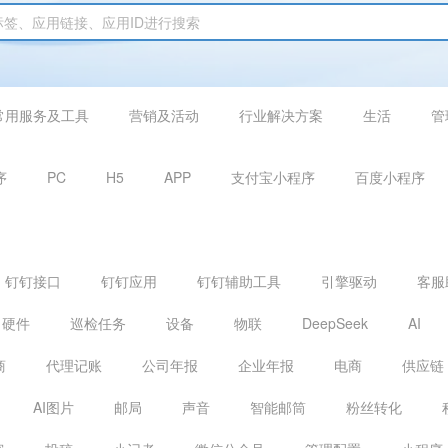
常用服务及工具
营销及活动
行业解决方案
生活
管
序
PC
H5
APP
支付宝小程序
百度小程序
钉钉接口
钉钉应用
钉钉辅助工具
引擎驱动
客服
硬件
巡检任务
设备
物联
DeepSeek
AI
商
代理记账
公司年报
企业年报
电商
供应链
AI图片
邮局
声音
智能邮筒
粉丝转化