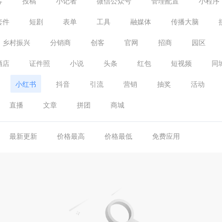
客
投稿
小记者
微信公众号
管理配置
小程序
套件
短剧
表单
工具
融媒体
传播大脑
乡村振兴
分销商
创客
官网
招商
园区
酒店
证件照
小说
头条
红包
短视频
同
小红书
抖音
引流
营销
抽奖
活动
直播
文章
拼团
商城
最新更新
价格最高
价格最低
免费应用