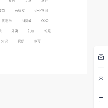
支付
文旅
旅行
接口
自适应
企业官网
优惠券
消费券
O2O
城
外卖
礼物
答题
知识
视频
教育


