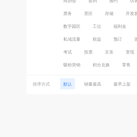
商协会
签到
预约
访
票务
景区
存储
开发
数字园区
工位
福利金
私域流量
权益
预订
考试
投票
京东
变现
吸粉营销
积分兑换
零售
排序方式
默认
销量最高
最早上架