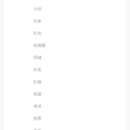
小说
头条
红包
短视频
同城
外卖
礼物
答题
考试
投票