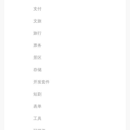
支付
文旅
旅行
票务
景区
存储
开发套件
短剧
表单
工具