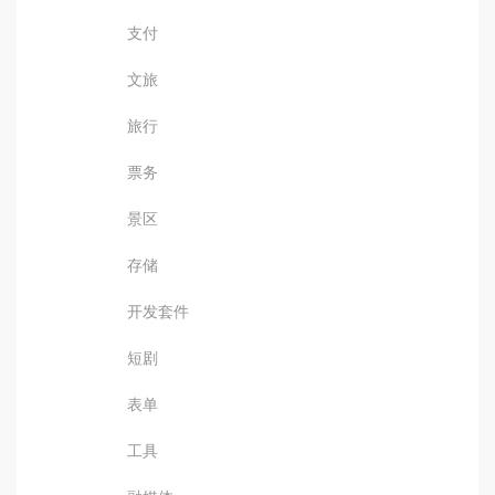
支付
文旅
旅行
票务
景区
存储
开发套件
短剧
表单
工具