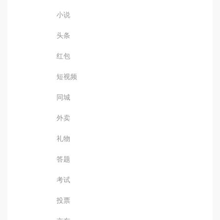
小说
头条
红包
短视频
同城
外卖
礼物
答题
考试
投票