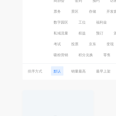
商协会
签到
预约
访
票务
景区
存储
开发
数字园区
工位
福利金
私域流量
权益
预订
考试
投票
京东
变现
吸粉营销
积分兑换
零售
排序方式
默认
销量最高
最早上架