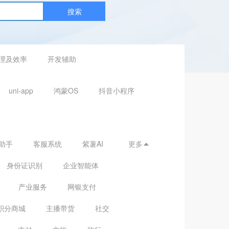
搜索
理及效率
开发辅助
uni-app
鸿蒙OS
抖音小程序
助手
客服系统
紫薯AI
更多

身份证识别
企业智能体
产业服务
网银支付
积分商城
主播带货
社交