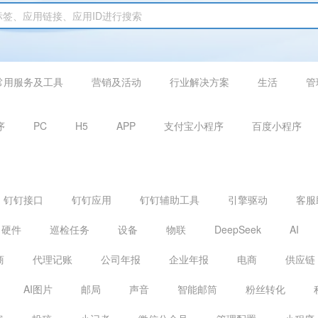
常用服务及工具
营销及活动
行业解决方案
生活
管
序
PC
H5
APP
支付宝小程序
百度小程序
钉钉接口
钉钉应用
钉钉辅助工具
引擎驱动
客服
硬件
巡检任务
设备
物联
DeepSeek
AI
商
代理记账
公司年报
企业年报
电商
供应链
AI图片
邮局
声音
智能邮筒
粉丝转化