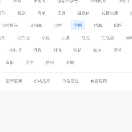
客
投稿
小记者
微信公众号
管理配置
小程序
套件
短剧
表单
工具
融媒体
传播大脑
乡村振兴
分销商
创客
官网
招商
园区
酒店
证件照
小说
头条
红包
短视频
同
小红书
抖音
引流
营销
抽奖
活动
直播
文章
拼团
商城
最新更新
价格最高
价格最低
免费应用