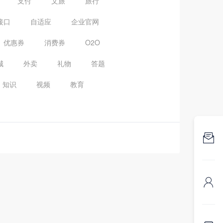
支付
文旅
旅行
接口
自适应
企业官网
优惠券
消费券
O2O
城
外卖
礼物
答题
知识
视频
教育

