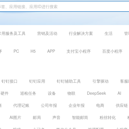
常用服务及工具
营销及活动
行业解决方案
生活
管
序
PC
H5
APP
支付宝小程序
百度小程序
钉钉接口
钉钉应用
钉钉辅助工具
引擎驱动
客服
硬件
巡检任务
设备
物联
DeepSeek
AI
商
代理记账
公司年报
企业年报
电商
供应链
AI图片
邮局
声音
智能邮筒
粉丝转化