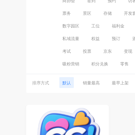
商协会
签到
预约
访
票务
景区
存储
开发
数字园区
工位
福利金
私域流量
权益
预订
考试
投票
京东
变现
吸粉营销
积分兑换
零售
排序方式
默认
销量最高
最早上架