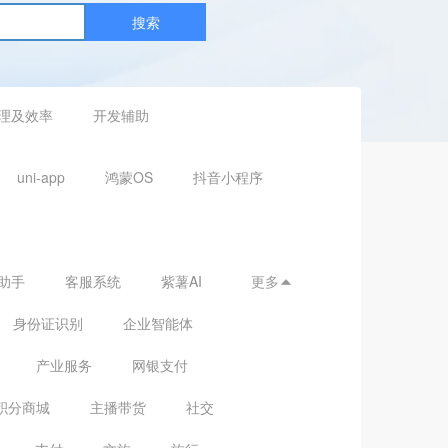
搜索
理及效率
开发辅助
uni-app
鸿蒙OS
抖音小程序
助手
客服系统
紫薯AI
更多

身份证识别
企业智能体
产业服务
网银支付
积分商城
主播带货
社交