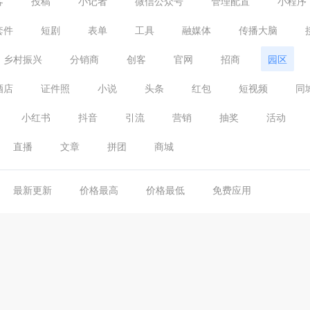
客
投稿
小记者
微信公众号
管理配置
小程序
套件
短剧
表单
工具
融媒体
传播大脑
乡村振兴
分销商
创客
官网
招商
园区
酒店
证件照
小说
头条
红包
短视频
同
小红书
抖音
引流
营销
抽奖
活动
直播
文章
拼团
商城
最新更新
价格最高
价格最低
免费应用