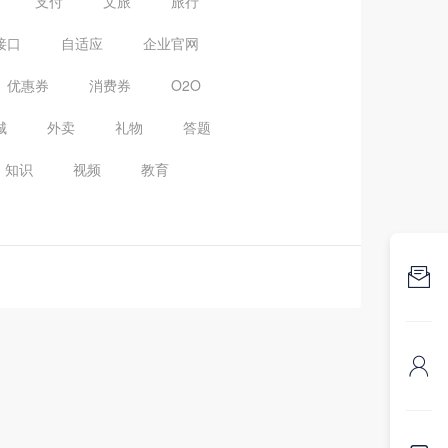
支付
文旅
旅行
接口
自适应
企业官网
优惠券
消费券
O2O
城
外卖
礼物
答题
知识
视频
教育

