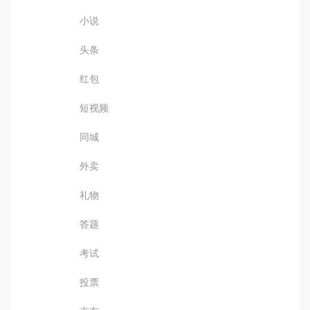
小说
头条
红包
短视频
同城
外卖
礼物
答题
考试
投票