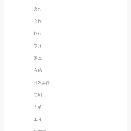
支付
文旅
旅行
票务
景区
存储
开发套件
短剧
表单
工具