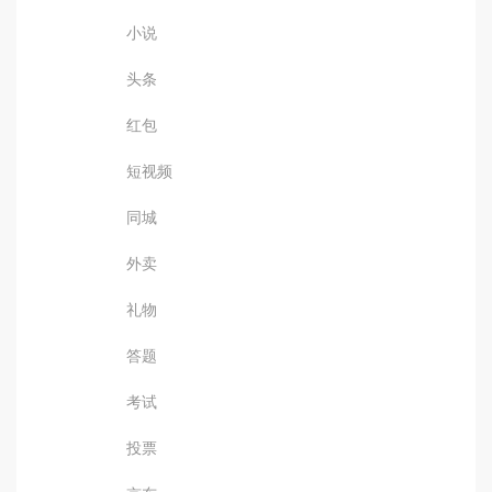
小说
头条
红包
短视频
同城
外卖
礼物
答题
考试
投票