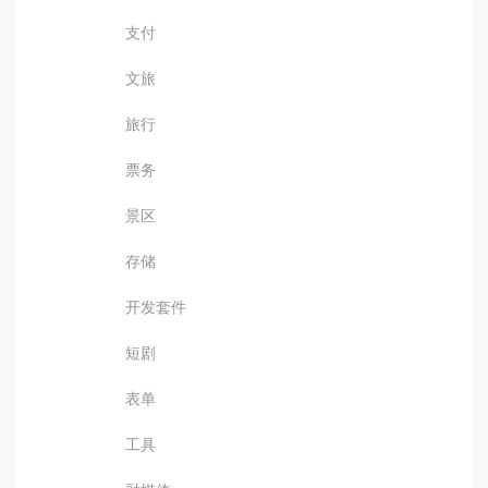
支付
文旅
旅行
票务
景区
存储
开发套件
短剧
表单
工具